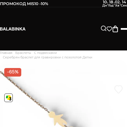
10
18
02
13
:
:
:
ПРОМОКОД MIS10 -10%
Оставьте свой номер телефона
После того, как мы получим товар, Вам будет
отправлено СМС о его наличии в нашем магазине.
Продолжить
Главная
Браслеты
С подвесками
Дякуємо. Ваш відгук
Серебрян браслет для гравировки с позолотой Детки
відправлено на модерацію
-65%