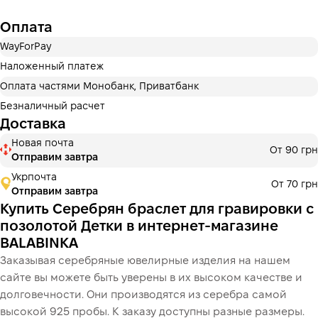
Оплата
Оплата частями ПриватБанка
WayForPay
Оплату можно разделить на 2 или 3 платежа. Без
дополнительных комиссий для покупателей.
Наложенный платеж
Количество платежей выбирается на шаге оплаты в
Оплата частями Монобанк, Приватбанк
корзине.
Безналичный расчет
3 месяцы
х
400.00 ₴
=
1 200 ₴
Доставка
Новая почта
Оплата частями МоноБанк
От 90 грн
Отправим завтра
Оплату можно разделить на 2 или 3 платежа. Без
дополнительных комиссий для покупателей.
Укрпочта
От 70 грн
Количество платежей выбирается на шаге оплаты в
Отправим завтра
корзине.
Купить Серебрян браслет для гравировки с
3 месяцы
х
400.00 ₴
=
1 200 ₴
позолотой Детки в интернет-магазине
BALABINKA
Заказывая серебряные ювелирные изделия на нашем
сайте вы можете быть уверены в их высоком качестве и
Це ще не оформлення кредитного договору. Ви просто
переходите до наступного кроку.
долговечности. Они производятся из серебра самой
Купить
высокой 925 пробы. К заказу доступны разные размеры.