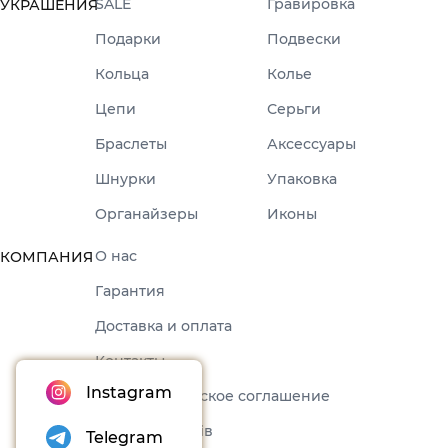
SALE
Гравировка
УКРАШЕНИЯ
Подарки
Подвески
Кольца
Колье
Цепи
Серьги
Браслеты
Аксессуары
Шнурки
Упаковка
Органайзеры
Иконы
О нас
КОМПАНИЯ
Гарантия
Доставка и оплата
Контакты
Instagram
Пользовательское соглашение
Набори товарів
Telegram