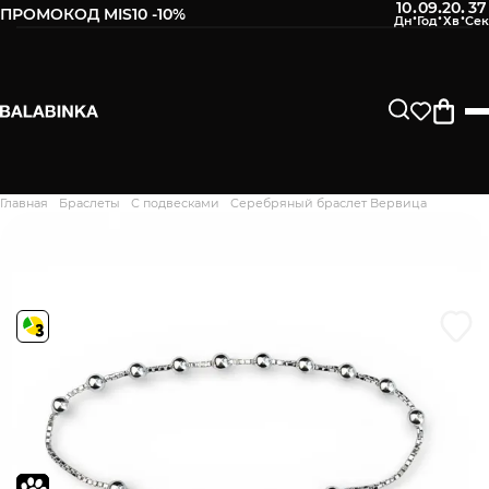
10
09
20
36
:
:
:
ПРОМОКОД MIS10 -10%
Оставьте свой номер телефона
После того, как мы получим товар, Вам будет
отправлено СМС о его наличии в нашем магазине.
Продолжить
Главная
Браслеты
С подвесками
Серебряный браслет Вервица
Дякуємо. Ваш відгук
відправлено на модерацію