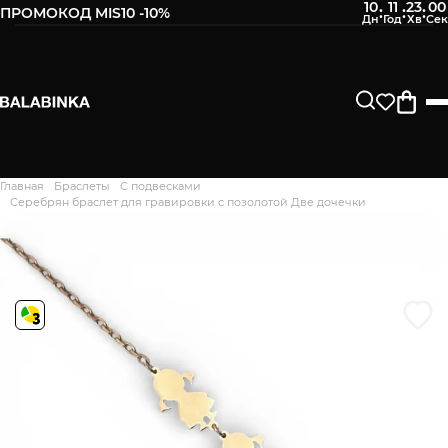
10
11
22
59
:
:
:
ПРОМОКОД MIS10 -10%
Оставьте свой номер телефона
После того, как мы получим товар, Вам будет
отправлено СМС о его наличии в нашем магазине.
Продолжить
Главная
Браслеты
С подвесками
Дякуємо. Ваш відгук
Серебрян браслет для гравировки с позолотой Две дочечки
відправлено на модерацію